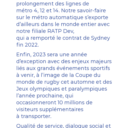
prolongement
des
lignes
de
métro
4,
12
et
14.
Notre
savoir-faire
sur
le
métro
automatique
s’exporte
d’ailleurs
dans
le
monde
entier
avec
notre
filiale
RATP
Dev,
qui
a
remporté
le
contrat
de
Sydney
fin
2022.
Enfin,
2023
sera
une
année
d’exception
avec
des
enjeux
majeurs
liés
aux
grands
événements
sportifs
à
venir,
à
l’image
de
la
Coupe
du
monde
de
rugby
cet
automne
et
des
Jeux
olympiques
et
paralympiques
l’année
prochaine,
qui
occasionneront
10
millions
de
visiteurs
supplémentaires
à
transporter.
Qualité
de
service,
dialogue
social
et