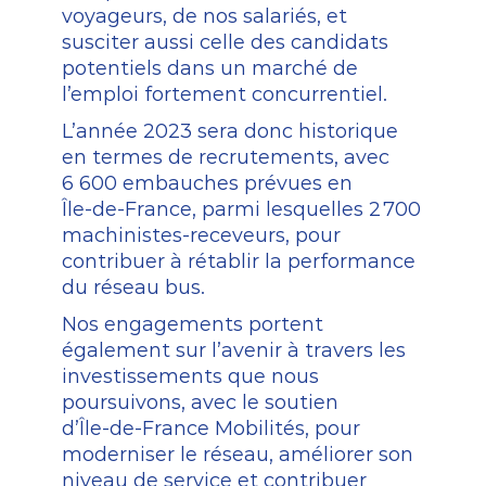
voyageurs,
de
nos
salariés,
et
susciter
aussi
celle
des
candidats
potentiels
dans
un
marché
de
l’emploi
fortement
concurrentiel.
L’année
2023
sera
donc
historique
en
termes
de
recrutements,
avec
6
600
embauches
prévues
en
Île-de-France,
parmi
lesquelles
2 700
machinistes-receveurs,
pour
contribuer
à
rétablir
la
performance
du
réseau
bus.
Nos
engagements
portent
également
sur
l’avenir
à
travers
les
investissements
que
nous
poursuivons,
avec
le
soutien
d’Île-de-France
Mobilités,
pour
moderniser
le
réseau,
améliorer
son
niveau
de
service
et
contribuer