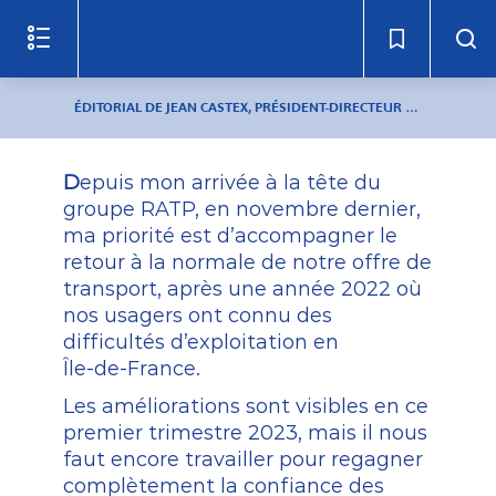
Lire
le
document
(c)
ÉDITORIAL DE JEAN CASTEX, PRÉSIDENT-DIRECTEUR GÉNÉRAL
D
epuis
mon
arrivée
à
la
tête
du
groupe
RATP,
en
novembre
dernier,
ma
priorité
est
d’accompagner
le
retour
à
la
normale
de
notre
offre
de
transport,
après
une
année
2022
où
nos
usagers
ont
connu
des
difficultés
d’exploitation
en
Île-de-France.
Les
améliorations
sont
visibles
en
ce
premier
trimestre
2023,
mais
il
nous
faut
encore
travailler
pour
regagner
complètement
la
confiance
des